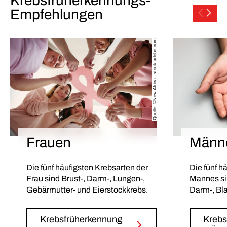
Krebsfrüherkennungs-
Empfehlungen
Quelle: ©New Africa - stock.adobe.com
Frauen
Männ
Die fünf häufigsten Krebsarten der
Die fünf h
Frau sind Brust-, Darm-, Lungen-,
Mannes si
Gebärmutter- und Eierstockkrebs.
Darm-, Bl
Krebsfrüherkennung
Krebs