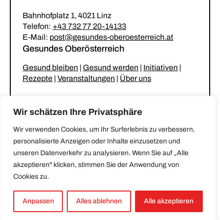
Bahnhofplatz 1, 4021 Linz
Telefon:
+43 732 77 20-14133
E-Mail:
post@gesundes-oberoesterreich.at
Gesundes Oberösterreich
Gesund bleiben
|
Gesund werden
|
Initiativen
|
Rezepte
|
Veranstaltungen
|
Über uns
Unsere Netzwerke
Wir schätzen Ihre Privatsphäre
Gesunder Kindergarten & Krabbelstube
|
Wir verwenden Cookies, um Ihr Surferlebnis zu verbessern,
Gesunde Gemeinde
|
Gesunde Küche
|
personalisierte Anzeigen oder Inhalte einzusetzen und
Stammtisch für betreuende und pflegende
unseren Datenverkehr zu analysieren. Wenn Sie auf „Alle
Angehörige
akzeptieren" klicken, stimmen Sie der Anwendung von
Cookies zu.
Impressum
|
Datenschutz
|
Erklärung zur
Barrierefreiheit
Anpassen
Alles ablehnen
Alle akzeptieren