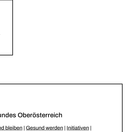
-
ndes Oberösterreich
d bleiben
|
Gesund werden
|
Initiativen
|