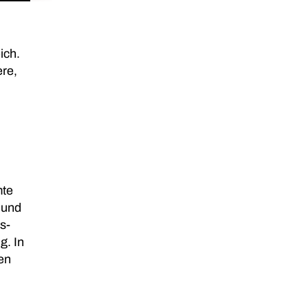
ich.
re,
mte
 und
s-
g. In
en