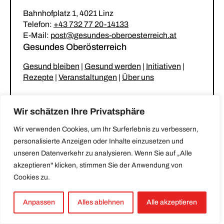
Bahnhofplatz 1, 4021 Linz
Telefon:
+43 732 77 20-14133
E-Mail:
post@gesundes-oberoesterreich.at
Gesundes Oberösterreich
Gesund bleiben
|
Gesund werden
|
Initiativen
|
Rezepte
|
Veranstaltungen
|
Über uns
Unsere Netzwerke
Wir schätzen Ihre Privatsphäre
Gesunder Kindergarten & Krabbelstube
|
Wir verwenden Cookies, um Ihr Surferlebnis zu verbessern,
Gesunde Gemeinde
|
Gesunde Küche
|
personalisierte Anzeigen oder Inhalte einzusetzen und
Stammtisch für betreuende und pflegende
unseren Datenverkehr zu analysieren. Wenn Sie auf „Alle
Angehörige
akzeptieren" klicken, stimmen Sie der Anwendung von
Cookies zu.
Impressum
|
Datenschutz
|
Erklärung zur
Barrierefreiheit
Anpassen
Alles ablehnen
Alle akzeptieren