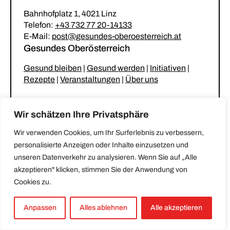
Bahnhofplatz 1, 4021 Linz
Telefon:
+43 732 77 20-14133
E-Mail:
post@gesundes-oberoesterreich.at
Gesundes Oberösterreich
Gesund bleiben
|
Gesund werden
|
Initiativen
|
Rezepte
|
Veranstaltungen
|
Über uns
Unsere Netzwerke
Wir schätzen Ihre Privatsphäre
Gesunder Kindergarten & Krabbelstube
|
Wir verwenden Cookies, um Ihr Surferlebnis zu verbessern,
Gesunde Gemeinde
|
Gesunde Küche
|
personalisierte Anzeigen oder Inhalte einzusetzen und
Stammtisch für betreuende und pflegende
unseren Datenverkehr zu analysieren. Wenn Sie auf „Alle
Angehörige
akzeptieren" klicken, stimmen Sie der Anwendung von
Cookies zu.
Impressum
|
Datenschutz
|
Erklärung zur
Barrierefreiheit
Anpassen
Alles ablehnen
Alle akzeptieren