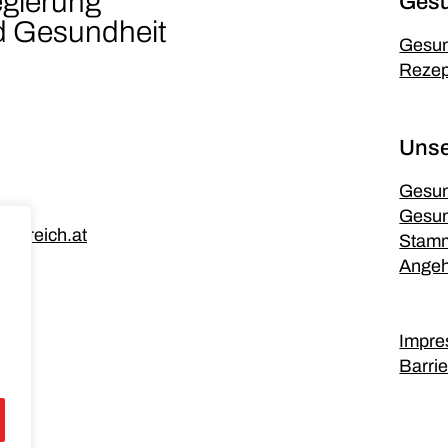
egierung
Gesu
nd Gesundheit
Gesun
Rezep
Unse
Gesun
Gesu
erreich.at
Stamm
Angeh
Impr
Barrie