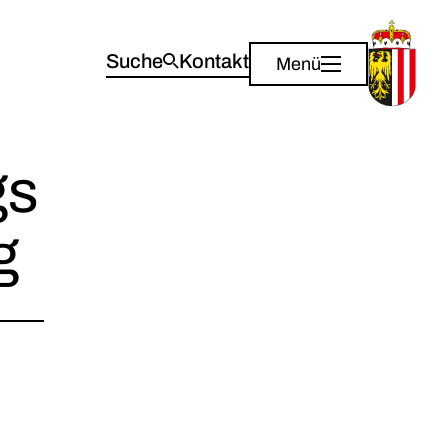
Suche
Kontakt
Menü
gs
g