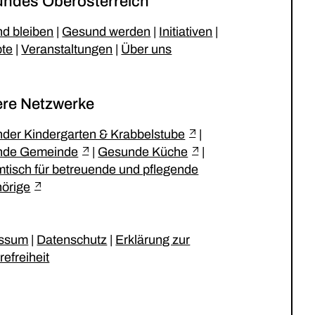
ndes Oberösterreich
d bleiben
|
Gesund werden
|
Initiativen
|
te
|
Veranstaltungen
|
Über uns
re Netzwerke
der Kindergarten & Krabbelstube
|
nde Gemeinde
|
Gesunde Küche
|
tisch für betreuende und pflegende
örige
essum
|
Datenschutz
|
Erklärung zur
refreiheit