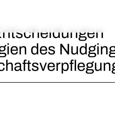
ntscheidungen
egien des Nudgin
chaftsverpflegun