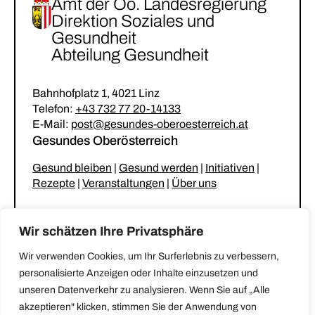
Amt der Oö. Landesregierung
Direktion Soziales und
Gesundheit
Abteilung Gesundheit
Bahnhofplatz 1, 4021 Linz
Telefon:
+43 732 77 20-14133
E-Mail:
post@gesundes-oberoesterreich.at
Gesundes Oberösterreich
Gesund bleiben
|
Gesund werden
|
Initiativen
|
Rezepte
|
Veranstaltungen
|
Über uns
Unsere Netzwerke
Wir schätzen Ihre Privatsphäre
Gesunder Kindergarten & Krabbelstube
|
Wir verwenden Cookies, um Ihr Surferlebnis zu verbessern,
Gesunde Gemeinde
|
Gesunde Küche
|
personalisierte Anzeigen oder Inhalte einzusetzen und
Stammtisch für betreuende und pflegende
unseren Datenverkehr zu analysieren. Wenn Sie auf „Alle
Angehörige
akzeptieren" klicken, stimmen Sie der Anwendung von