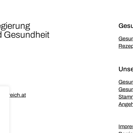
egierung
Gesu
nd Gesundheit
Gesun
Rezep
Unse
Gesun
Gesu
erreich.at
Stamm
Angeh
Impr