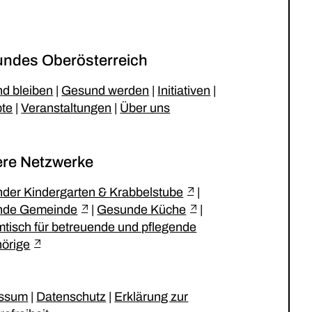
ndes Oberösterreich
d bleiben
|
Gesund werden
|
Initiativen
|
te
|
Veranstaltungen
|
Über uns
re Netzwerke
der Kindergarten & Krabbelstube
|
nde Gemeinde
|
Gesunde Küche
|
tisch für betreuende und pflegende
örige
essum
|
Datenschutz
|
Erklärung zur