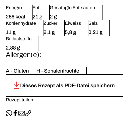
Energie
Fett
Gesättigte Fettsäuren
266 kcal
21 g
2 g
Kohlenhydrate
Zucker
Eiweiss
Salz
11 g
6,1 g
5,8 g
0,21 g
Ballaststoffe
2,88 g
Allergen(e):
A - Gluten
H - Schalenfrüchte
Dieses Rezept als PDF-Datei speichern
Rezept teilen:
Per WhatsApp teilen
Auf Facebook teilen
Per E-Mail teilen
Link kopieren