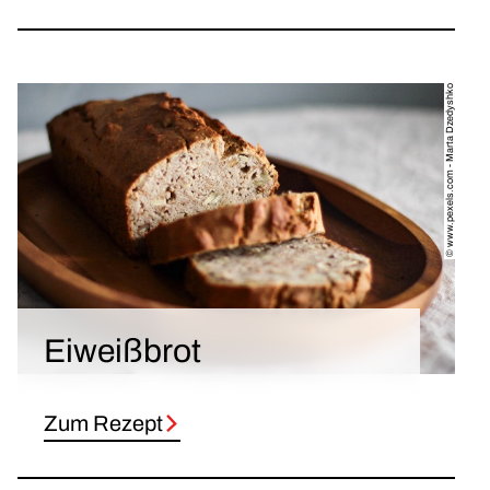
© www.pexels.com - Marta Dzedyshko
Eiweißbrot
Zum Rezept