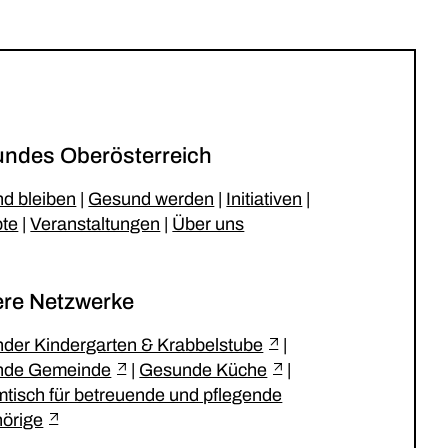
ndes Oberösterreich
d bleiben
|
Gesund werden
|
Initiativen
|
te
|
Veranstaltungen
|
Über uns
re Netzwerke
der Kindergarten & Krabbelstube
|
nde Gemeinde
|
Gesunde Küche
|
tisch für betreuende und pflegende
örige