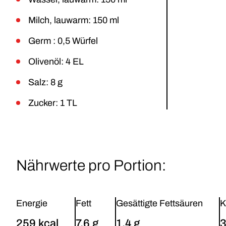
Milch, lauwarm: 150 ml
Germ : 0,5 Würfel
Olivenöl: 4 EL
Salz: 8 g
Zucker: 1 TL
Nährwerte pro Portion:
Energie
Fett
Gesättigte Fettsäuren
K
259 kcal
7,6 g
1,4 g
3