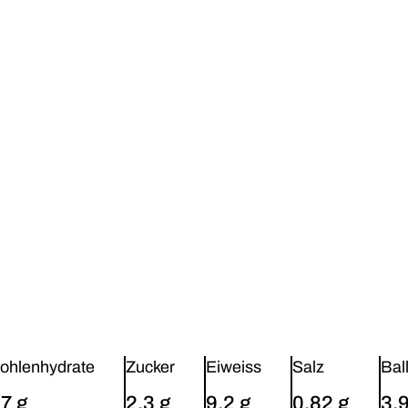
ohlenhydrate
Zucker
Eiweiss
Salz
Bal
7 g
2,3 g
9,2 g
0,82 g
3,9