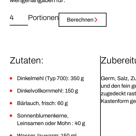
Portionen
Berechnen
Zutaten:
Zuberei
Dinkelmehl (Typ 700): 350 g
Germ, Salz, Zu
und den fein g
Dinkelvollkornmehl: 150 g
zugedeckt rast
Kastenform ge
Bärlauch, frisch: 60 g
Sonnenblumenkerne,
Leinsamen oder Mohn : 40 g
Wasser, lauwarm: 150 ml