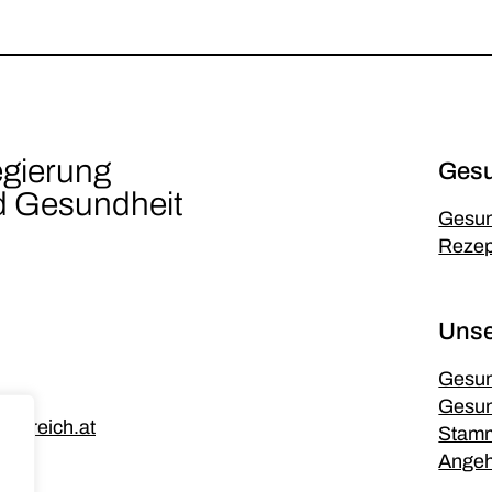
egierung
Gesu
nd Gesundheit
Gesun
Rezep
Unse
Gesun
Gesu
erreich.at
Stamm
Angeh