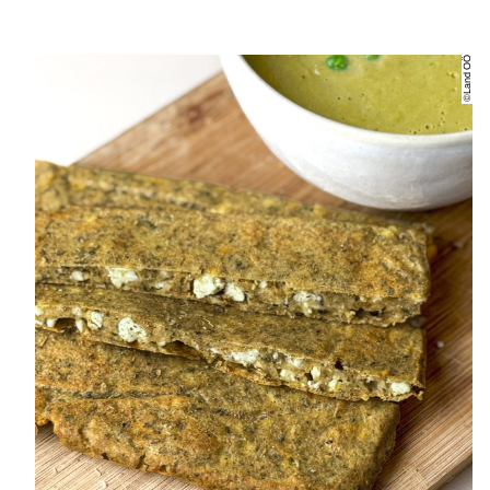
©Land OÖ