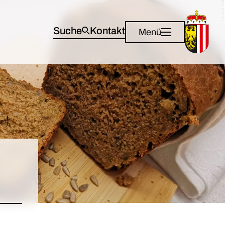
©Land OÖ
Suche
Kontakt
Menü