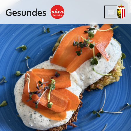
©Land OÖ