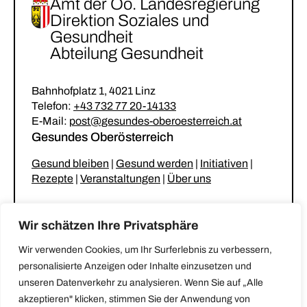
Amt der Oö. Landesregierung
Direktion Soziales und
Gesundheit
Abteilung Gesundheit
Bahnhofplatz 1, 4021 Linz
Telefon:
+43 732 77 20-14133
E-Mail:
post@gesundes-oberoesterreich.at
Gesundes Oberösterreich
Gesund bleiben
|
Gesund werden
|
Initiativen
|
Rezepte
|
Veranstaltungen
|
Über uns
Unsere Netzwerke
Wir schätzen Ihre Privatsphäre
Gesunder Kindergarten & Krabbelstube
|
Wir verwenden Cookies, um Ihr Surferlebnis zu verbessern,
Gesunde Gemeinde
|
Gesunde Küche
|
personalisierte Anzeigen oder Inhalte einzusetzen und
Stammtisch für betreuende und pflegende
unseren Datenverkehr zu analysieren. Wenn Sie auf „Alle
Angehörige
akzeptieren" klicken, stimmen Sie der Anwendung von