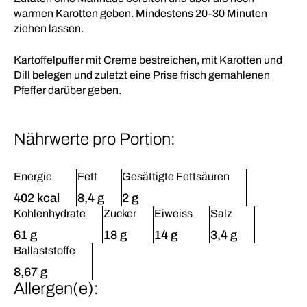
warmen Karotten geben. Mindestens 20-30 Minuten
ziehen lassen.
Kartoffelpuffer mit Creme bestreichen, mit Karotten und
Dill belegen und zuletzt eine Prise frisch gemahlenen
Pfeffer darüber geben.
Nährwerte pro Portion:
Energie
Fett
Gesättigte Fettsäuren
402 kcal
8,4 g
2 g
Kohlenhydrate
Zucker
Eiweiss
Salz
61 g
18 g
14 g
3,4 g
Ballaststoffe
8,67 g
Allergen(e):