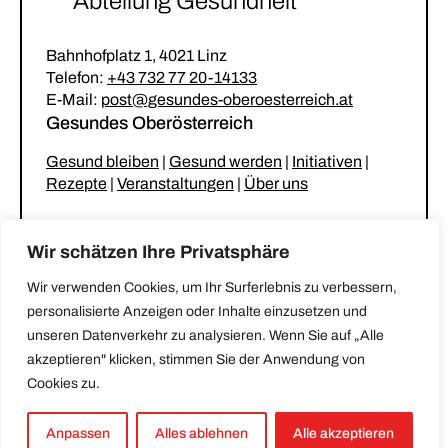
Abteilung Gesundheit
Bahnhofplatz 1, 4021 Linz
Telefon:
+43 732 77 20-14133
E-Mail:
post@gesundes-oberoesterreich.at
Gesundes Oberösterreich
Gesund bleiben
|
Gesund werden
|
Initiativen
|
Rezepte
|
Veranstaltungen
|
Über uns
Unsere Netzwerke
Wir schätzen Ihre Privatsphäre
Gesunder Kindergarten & Krabbelstube
|
Wir verwenden Cookies, um Ihr Surferlebnis zu verbessern,
Gesunde Gemeinde
|
Gesunde Küche
|
personalisierte Anzeigen oder Inhalte einzusetzen und
Stammtisch für betreuende und pflegende
unseren Datenverkehr zu analysieren. Wenn Sie auf „Alle
Angehörige
akzeptieren" klicken, stimmen Sie der Anwendung von
Cookies zu.
Impressum
|
Datenschutz
|
Erklärung zur
Barrierefreiheit
Anpassen
Alles ablehnen
Alle akzeptieren