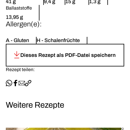
41 g
9,4 g
15 g
1,3 g
Ballaststoffe
13,95 g
Allergen(e):
A - Gluten
H - Schalenfrüchte
Dieses Rezept als PDF-Datei speichern
Rezept teilen:
Per WhatsApp teilen
Auf Facebook teilen
Per E-Mail teilen
Link kopieren
Weitere Rezepte