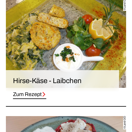
©Land OÖ
Hirse-Käse - Laibchen
Zum Rezept
©Land OÖ