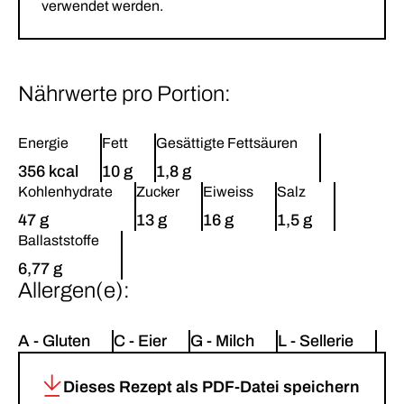
verwendet werden.
Nährwerte pro Portion:
Energie
Fett
Gesättigte Fettsäuren
356 kcal
10 g
1,8 g
Kohlenhydrate
Zucker
Eiweiss
Salz
47 g
13 g
16 g
1,5 g
Ballaststoffe
6,77 g
Allergen(e):
A - Gluten
C - Eier
G - Milch
L - Sellerie
Dieses Rezept als PDF-Datei speichern