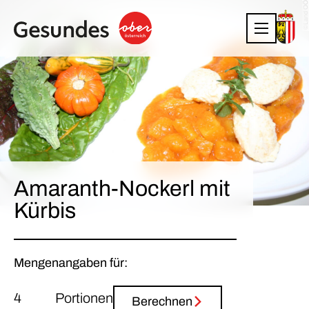
©Land OÖ
Amaranth-Nockerl mit
Kürbis
Mengenangaben für:
Portionen
Berechnen