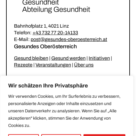
Gesundheit
Abteilung Gesundheit
Bahnhofplatz 1, 4021 Linz
Telefon:
+43 732 77 20-14133
E-Mail:
post@gesundes-oberoesterreich.at
Gesundes Oberösterreich
Gesund bleiben
|
Gesund werden
|
Initiativen
|
Rezepte
|
Veranstaltungen
|
Über uns
Unsere Netzwerke
Wir schätzen Ihre Privatsphäre
Gesunder Kindergarten & Krabbelstube
|
Wir verwenden Cookies, um Ihr Surferlebnis zu verbessern,
Gesunde Gemeinde
|
Gesunde Küche
|
personalisierte Anzeigen oder Inhalte einzusetzen und
Stammtisch für betreuende und pflegende
unseren Datenverkehr zu analysieren. Wenn Sie auf „Alle
Angehörige
akzeptieren" klicken, stimmen Sie der Anwendung von
Cookies zu.
Impressum
|
Datenschutz
|
Erklärung zur