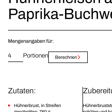
Paprika-Buchw
Mengenangaben für:
Portionen
Berechnen
Zutaten:
Zuberei
Hühnerbrust, in Streifen
Hühnerbruststr
geschnitten: 760 g
schälen und ha