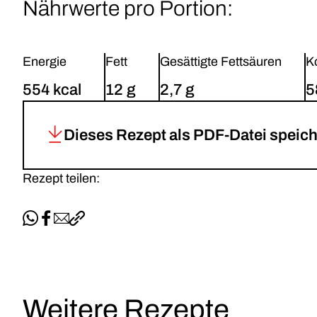
Nährwerte pro Portion:
Energie
Fett
Gesättigte Fettsäuren
K
554 kcal
12 g
2,7 g
5
Dieses Rezept als PDF-Datei speic
Rezept teilen:
Per WhatsApp teilen
Auf Facebook teilen
Per E-Mail teilen
Link kopieren
Weitere Rezepte