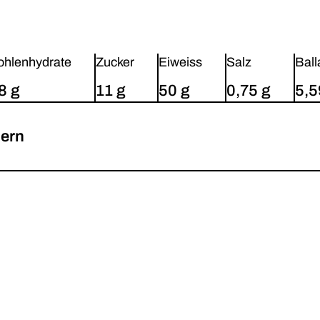
ohlenhydrate
Zucker
Eiweiss
Salz
Ball
8 g
11 g
50 g
0,75 g
5,5
hern