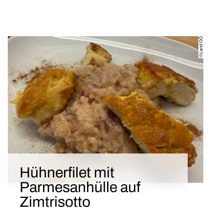
©Land OÖ
Hühnerfilet mit
Parmesanhülle auf
Zimtrisotto