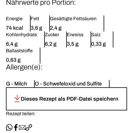
Nährwerte pro Portion:
Energie
Fett
Gesättigte Fettsäuren
74 kcal
3,6 g
2,4 g
Kohlenhydrate
Zucker
Eiweiss
Salz
6,4 g
6,2 g
3,5 g
0,33 g
Ballaststoffe
0,63 g
Allergen(e):
G - Milch
O - Schwefeloxid und Sulfite
Dieses Rezept als PDF-Datei speichern
Rezept teilen:
Per WhatsApp teilen
Auf Facebook teilen
Per E-Mail teilen
Link kopieren